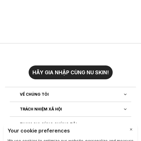
HÃY GIA NHẬP CÙNG NU SKIN!
VỀ CHÚNG TÔI
TRÁCH NHIỆM XÃ HỘI
THAM GIA CÙNG CHÚNG TÔI
KHÁM PHÁ ỨNG DỤNG CỦA CHÚNG TÔI