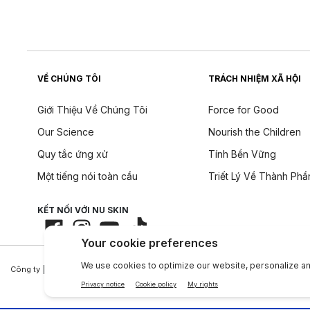
VỀ CHÚNG TÔI
TRÁCH NHIỆM XÃ HỘI
Giới Thiệu Về Chúng Tôi
Force for Good
Our Science
Nourish the Children
Quy tắc ứng xử
Tính Bền Vững
Một tiếng nói toàn cầu
Triết Lý Về Thành Phầ
KẾT NỐI VỚI NU SKIN
Công ty
|
Legal Center
|
Terms of Use
|
Thông tin liên lạc
|
Quy Định T.T Cá Nh