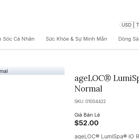
USD | T
 Sóc Cá Nhân
Sức Khỏe & Sự Minh Mẫn
Dòng S
ageLOC® LumiSp
Normal
SKU: 01004422
Giá Bán Lẻ
$52.00
ageLOC® LumiSpa® iO Ro