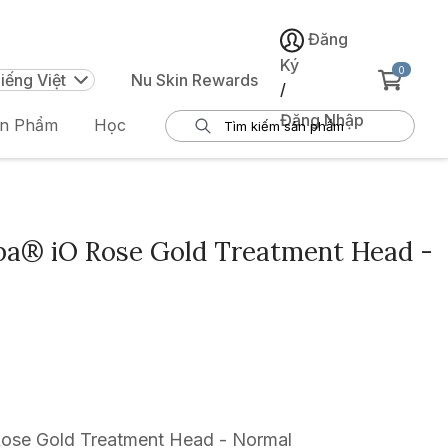
Đăng
Ký
0
iếng Việt
Nu Skin Rewards
/
Đăng Nhập
ản Phẩm
Học
a® iO Rose Gold Treatment Head -
se Gold Treatment Head - Normal