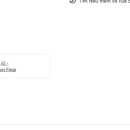
Tìm hiểu thêm về của c
iO -
ion Page