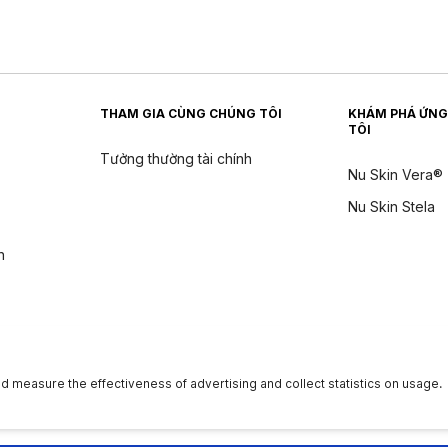
THAM GIA CÙNG CHÚNG TÔI
KHÁM PHÁ ỨNG
TÔI
Tưởng thường tài chính
Nu Skin Vera®
Nu Skin Stela
n
ân
|
Quyền của chủ thể dữ liệu
|