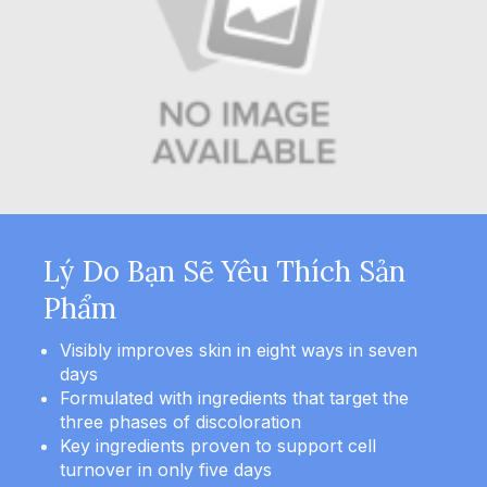
Lý Do Bạn Sẽ Yêu Thích Sản
Phẩm
Visibly improves skin in eight ways in seven
days
Formulated with ingredients that target the
three phases of discoloration
Key ingredients proven to support cell
turnover in only five days