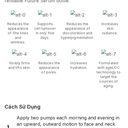
refillable Future Serum bottle.
Reduces the
Supports
Reduces the
Increases
appearance
cell turnover
appearance of
skin
of fine lines
in only five
discoloration and
radiance.
and
days.
hyperpigmentation.
wrinkles.
Visibly firms
Reduces the
Increases
Formulated
and lifts skin.
appearance
hydration.
with ageLOC
of pores.
technology to
target the
sources of
aging.
Cách Sử Dụng
Apply two pumps each morning and evening in
an upward, outward motion to face and neck
1