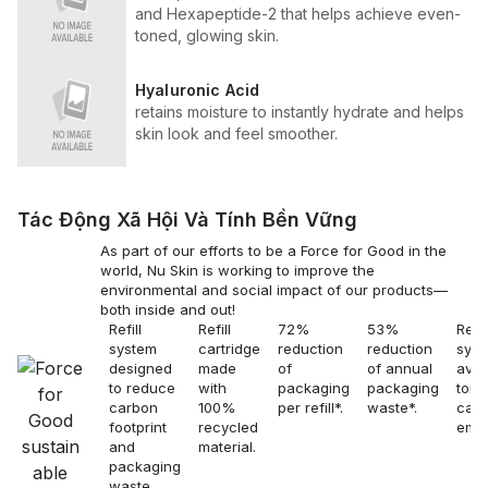
and Hexapeptide-2 that helps achieve even-
toned, glowing skin.
Hyaluronic Acid
retains moisture to instantly hydrate and helps
skin look and feel smoother.
Tác Động Xã Hội Và Tính Bền Vững
As part of our efforts to be a Force for Good in the
world, Nu Skin is working to improve the
environmental and social impact of our products—
both inside and out!
Refill
Refill
72%
53%
Refil
system
cartridge
reduction
reduction
sys
designed
made
of
of annual
avoi
to reduce
with
packaging
packaging
tons
carbon
100%
per refill*.
waste*.
car
footprint
recycled
emis
and
material.
packaging
waste.