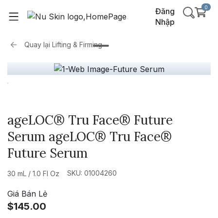
0
Đăng
Nhập
Quay lại
Lifting & Firming
ageLOC® Tru Face® Future
Serum ageLOC® Tru Face®
Future Serum
SKU: 01004260
30 mL / 1.0 Fl Oz
Giá Bán Lẻ
$145.00