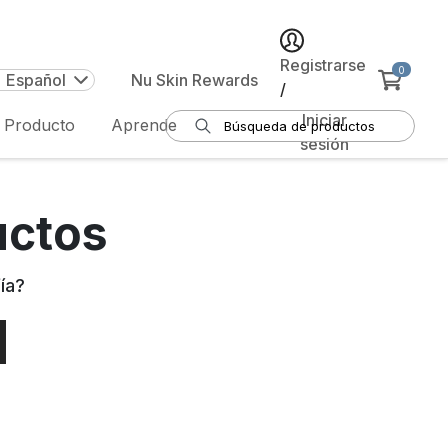
Registrarse
0
| Español
Nu Skin Rewards
/
Iniciar
e Producto
Aprende
sesión
uctos
ía
?