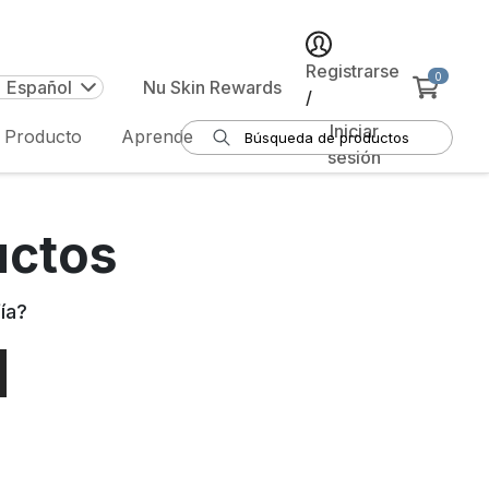
Registrarse
0
| Español
Nu Skin Rewards
/
Iniciar
e Producto
Aprende
sesión
uctos
ía
?