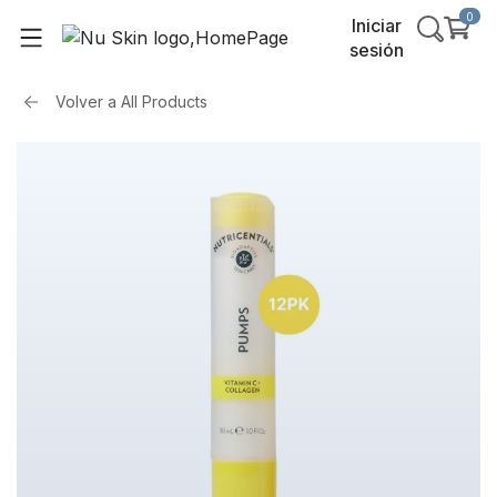
0
Iniciar
sesión
Volver a
All Products