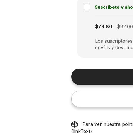
Suscríbete y aho
Subscription disabled
$73.80
$82.0
Los suscriptores
envíos y devoluc
Para ver nuestra polí
{linkText}