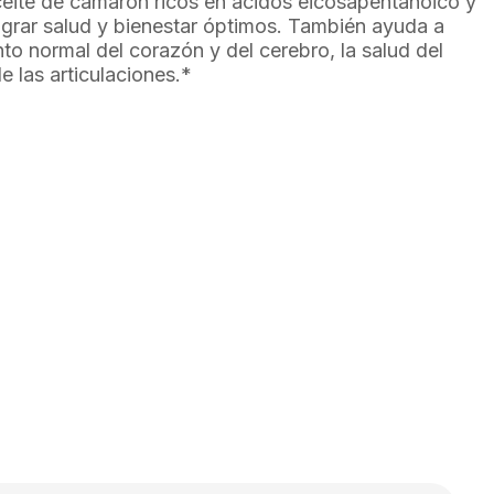
eite de camarón ricos en ácidos eicosapentanoico y
grar salud y bienestar óptimos. También ayuda a
to normal del corazón y del cerebro, la salud del
 las articulaciones.*