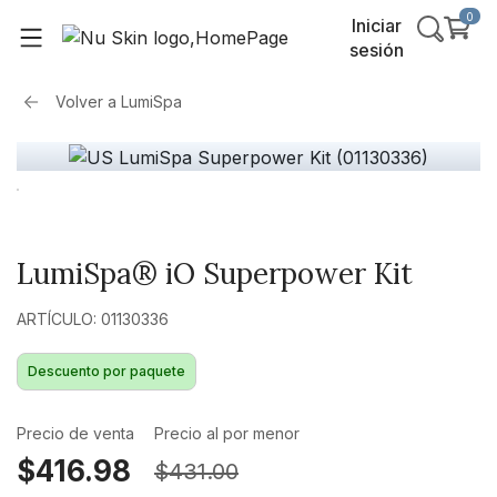
0
Iniciar
sesión
Volver a
LumiSpa
LumiSpa® iO Superpower Kit
ARTÍCULO: 01130336
Descuento por paquete
Precio de venta
Precio al por menor
$416.98
$431.00