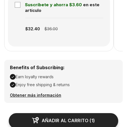
Suscríbete y ahorra
$3.60
en este
artículo
Subscription disabled
$32.40
$36.00
Benefits of Subscribing:
Earn loyalty rewards
Enjoy free shipping & returns
Earn loyalty rewards, Enjoy free shipping & returns
Obtener más información
AÑADIR AL CARRITO
(
1
)