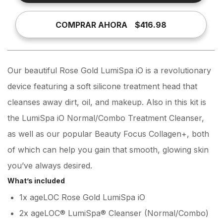
COMPRAR AHORA
$416.98
Our beautiful Rose Gold LumiSpa iO is a revolutionary
device featuring a soft silicone treatment head that
cleanses away dirt, oil, and makeup. Also in this kit is
the LumiSpa iO Normal/Combo Treatment Cleanser,
as well as our popular Beauty Focus Collagen+, both
of which can help you gain that smooth, glowing skin
you’ve always desired.
What’s included
1x ageLOC Rose Gold LumiSpa iO
2x ageLOC® LumiSpa® Cleanser (Normal/Combo)