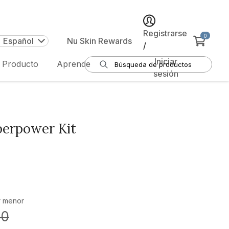
Registrarse
0
| Español
Nu Skin Rewards
/
Iniciar
e Producto
Aprende
sesión
erpower Kit
r menor
00