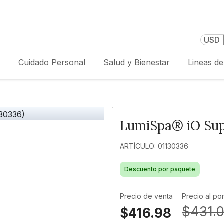
USD 
l
Cuidado Personal
Salud y Bienestar
Lineas d
LumiSpa® iO Sup
ARTÍCULO: 01130336
Descuento por paquete
Precio de venta
Precio al po
$431.
$416.98