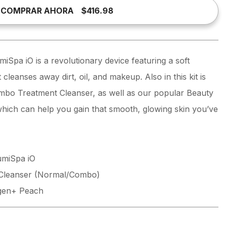
COMPRAR AHORA
$416.98
iSpa iO is a revolutionary device featuring a soft
 cleanses away dirt, oil, and makeup. Also in this kit is
bo Treatment Cleanser, as well as our popular Beauty
hich can help you gain that smooth, glowing skin you’ve
umiSpa iO
Cleanser (Normal/Combo)
agen+ Peach