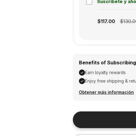
Suscríbete y ah
Subscription disabled
$117.00
$130.0
Benefits of Subscribing
Earn loyalty rewards
Enjoy free shipping & ret
Earn loyalty rewards, En
Obtener más información