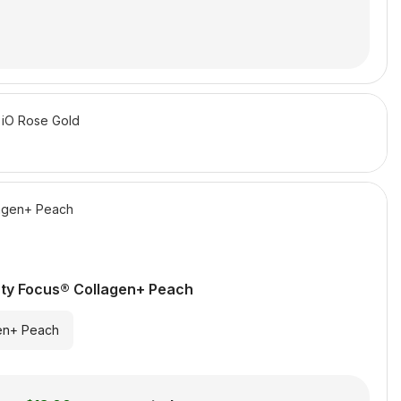
iO Rose Gold
agen+ Peach
ty Focus® Collagen+ Peach
en+ Peach