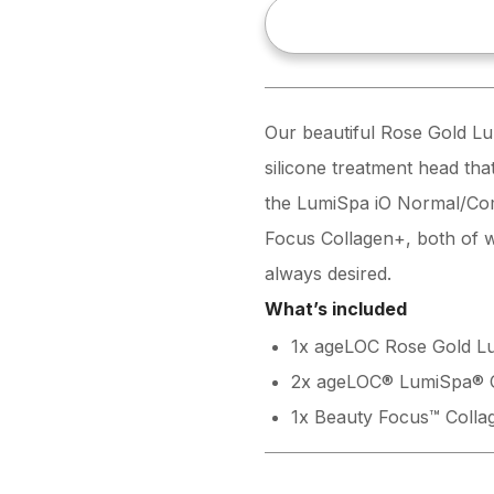
Our beautiful Rose Gold Lum
silicone treatment head that
the LumiSpa iO Normal/Com
Focus Collagen+, both of w
always desired.
What’s included
1x ageLOC Rose Gold L
2x ageLOC® LumiSpa® 
1x Beauty Focus™ Coll