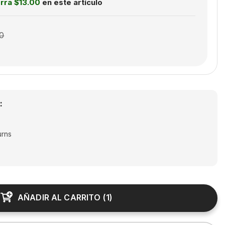
orra
$13.00
en este artículo
0
:
urns
joy free shipping & returns
AÑADIR AL CARRITO
(
1
)