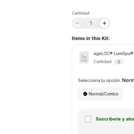
Cantidad
Items in this Kit
:
ageLOC® LumiSpa® 
Cantidad
:
2
Norm
Selecciona tu opción:
Normal/Combo
Suscríbete y ah
Subscription disabled