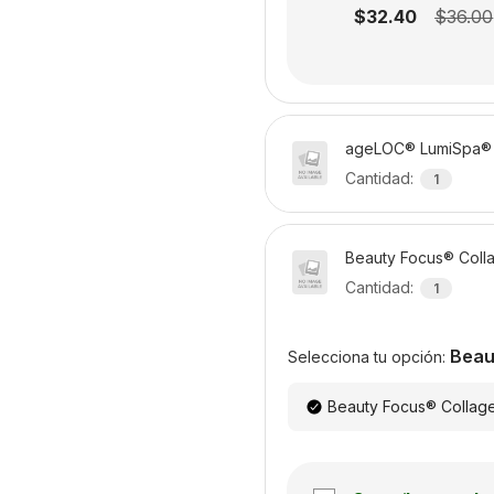
$32.40
$36.00
ageLOC® LumiSpa® 
Cantidad
:
1
Beauty Focus® Coll
Cantidad
:
1
Beau
Selecciona tu opción:
Beauty Focus® Collag