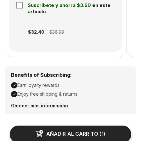
Suscríbete y ahorra
$3.60
en este
artículo
Subscription disabled
$32.40
$36.00
Benefits of Subscribing:
Earn loyalty rewards
Enjoy free shipping & returns
Earn loyalty rewards, Enjoy free shipping & returns
Obtener más información
AÑADIR AL CARRITO
(
1
)