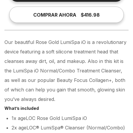
COMPRAR AHORA
$416.98
Our beautiful Rose Gold LumiSpa iO is a revolutionary
device featuring a soft silicone treatment head that
cleanses away dirt, oil, and makeup. Also in this kit is
the LumiSpa iO Normal/Combo Treatment Cleanser,
as well as our popular Beauty Focus Collagen+, both
of which can help you gain that smooth, glowing skin
you’ve always desired.
What’s included
1x ageLOC Rose Gold LumiSpa iO
2x ageLOC® LumiSpa® Cleanser (Normal/Combo)