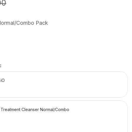
00
Normal/Combo Pack
:
 iO
Treatment Cleanser Normal/Combo