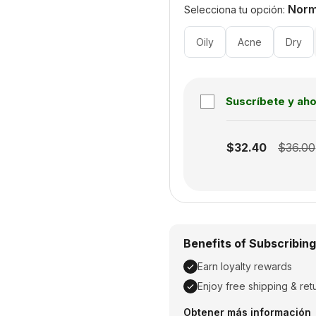
Norm
Selecciona tu opción:
Oily
Acne
Dry
Suscríbete y ah
Subscription disabled
$32.40
$36.00
Benefits of Subscribing
Earn loyalty rewards
Enjoy free shipping & ret
Earn loyalty rewards, En
Obtener más información