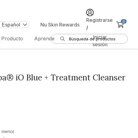
Registrarse
0
| Español
Nu Skin Rewards
/
Iniciar
e Producto
Aprende
sesión
® iO Blue + Treatment Cleanser
r menor