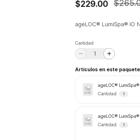
$265.
$229.00
ageLOC® LumiSpa® iO 
Cantidad
Artículos en este paquete
ageLOC® LumiSpa®
Cantidad
:
1
ageLOC® LumiSpa® 
Cantidad
:
1