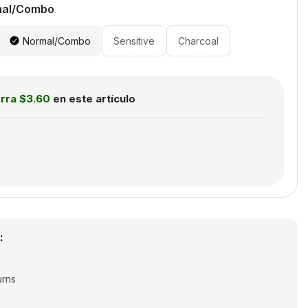
al/Combo
Normal/Combo
Sensitive
Charcoal
orra
$3.60
en este artículo
:
urns
joy free shipping & returns