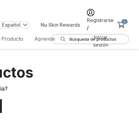
Registrarse
0
| Español
Nu Skin Rewards
/
Iniciar
e Producto
Aprende
sesión
uctos
ía
?