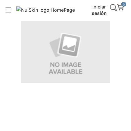
0
Iniciar
sesión