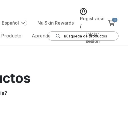
Registrarse
0
| Español
Nu Skin Rewards
/
Iniciar
e Producto
Aprende
sesión
uctos
ía
?