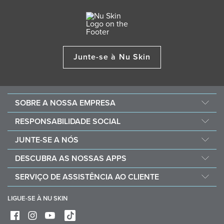
Junte-se à Nu Skin
SOBRE A NOSSA EMPRESA
Sobre a Nu Skin
RESPONSABILIDADE SOCIAL
Carreiras
Nourish the Children
JUNTE-SE A NÓS
Force for Good
Porque optar pela Nu Skin
DESCUBRA AS NOSSAS APPS
Compre e doe com Vitameal
Recompensas financeiras
Vera
SERVIÇO DE ASSISTÊNCIA AO CLIENTE
Políticas e Procedimentos
Stela
Perguntas frequentes
Ferramentas comerciais
LIGUE-SE À NU SKIN
Contacto
Entregas e devoluções