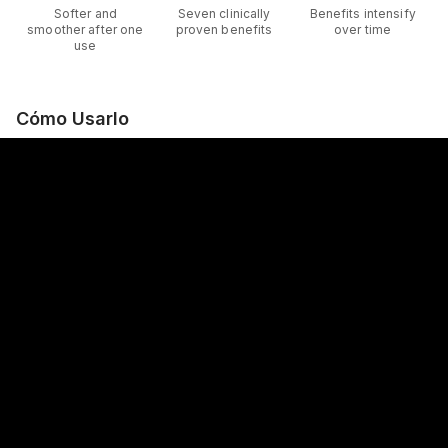
Softer and
Seven clinically
Benefits intensify
smoother after one
proven benefits
over time
use
Cómo Usarlo