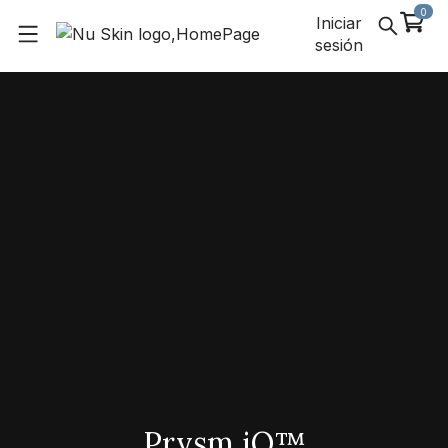
0
Iniciar
sesión
Prysm iO™