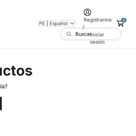
Registrarme
0
PE | Español
/
Iniciar
sesión
uctos
ía
?