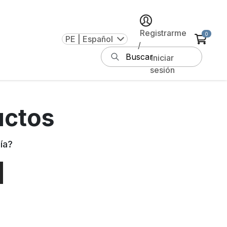
Registrarme
0
PE | Español
/
Iniciar
sesión
uctos
ía
?