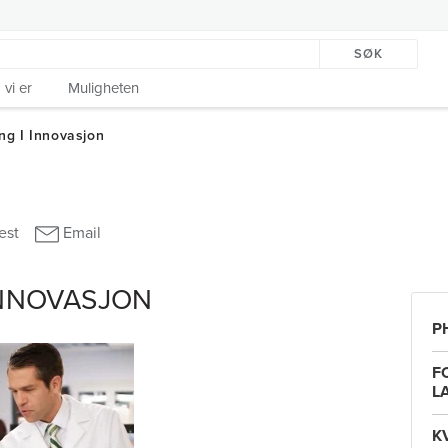
SØK
vi er
Muligheten
INNOVASJON
P
F
L
K