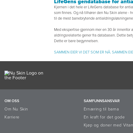
LifeGens gendatabase for antia
Kjernen i det hele er LifeGens database for anti
som finnes. Og nå tilhører den Nu Skin alene - hv
til de mest banebrytende antialdringsløsningen
Med ekspertise gjennom mer en 30 år innenfor ant
aldringsrelaterte gener fra databasen. Dette bety
Dette er bare begynnelsen.
SAMMEN EIER VI DET SOM ER NÅ. SAMMEN EI
OM OSS
SAMFUNNSANSVAR
Om Nu Skin
Ernæring til barna
Karriere
En kraft for det gode
Kjøp og doner med Vita