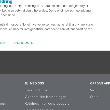
ldring
aldring; den største samlingen av data om antialdrende genuttrykk
ilket igjen betyr at den tilhører deg. Dette er din personlige adgang
e noensinne.
ialdringsgenetikk gir nyervervelsen oss mulighet til å utvinne vitale
r over en halv milliard genetiske datapoeng samlet, analysert og talt.
ER VI DET SOM KOMMER.
BLI MED OSS
OPPDAG APP
Hvorfor Nu Skin
Vera
Økonomiske belønninger
Stela
meal
Retningslinjer og prosedyrer