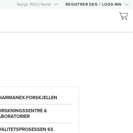
Norge
(
NO
)
Norsk
REGISTRER DEG
/
LOGG INN
HARMANEX-FORSKJELLEN
ORSKNINGSSENTRE &
ABORATORIER
VALITETSPROSESSEN 6S