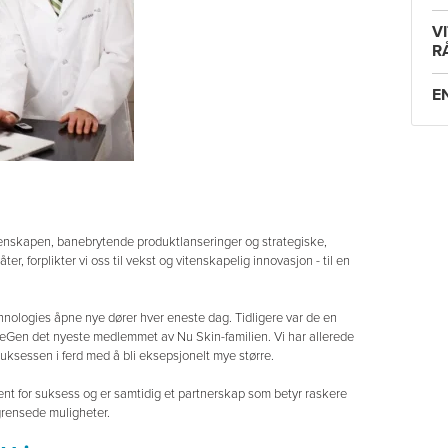
V
R
E
tenskapen, banebrytende produktlanseringer og strategiske,
er, forplikter vi oss til vekst og vitenskapelig innovasjon - til en
chnologies åpne nye dører hver eneste dag. Tidligere var de en
feGen det nyeste medlemmet av Nu Skin-familien. Vi har allerede
uksessen i ferd med å bli eksepsjonelt mye større.
nt for suksess og er samtidig et partnerskap som betyr raskere
grensede muligheter.