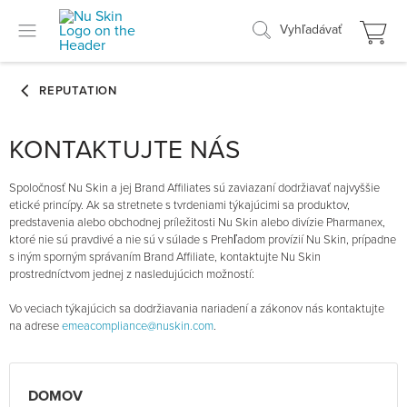
Vyhľadávať
KONTAKTUJTE NÁS
Spoločnosť Nu Skin a jej Brand Affiliates sú zaviazaní dodržiavať najvyššie
etické princípy. Ak sa stretnete s tvrdeniami týkajúcimi sa produktov,
predstavenia alebo obchodnej príležitosti Nu Skin alebo divízie Pharmanex,
ktoré nie sú pravdivé a nie sú v súlade s Prehľadom provízií Nu Skin, prípadne
s iným sporným správaním Brand Affiliate, kontaktujte Nu Skin
prostredníctvom jednej z nasledujúcich možností:
Vo veciach týkajúcich sa dodržiavania nariadení a zákonov nás kontaktujte
na adrese
emeacompliance@nuskin.com
.
DOMOV