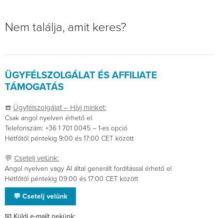
Nem találja, amit keres?
ÜGYFÉLSZOLGÁLAT ÉS AFFILIATE
TÁMOGATÁS
☎️
Ügyfélszolgálat – Hívj minket:
Csak angol nyelven érhető el.
Telefonszám: +36 1 701 0045 – 1-es opció
Hétfőtől péntekig 9:00 és 17:00 CET között
💬
Csetelj velünk:
Angol nyelven vagy AI által generált fordítással érhető el
Hétfőtől péntekig 09:00 és 17:00 CET között
💬 Csetelj velünk
📧
Küldj e-mailt nekünk: