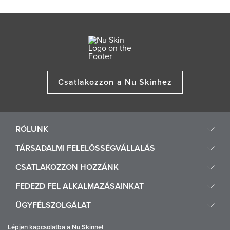
Csatlakozzon a Nu Skinhez
RÓLUNK
A Nu Skinről
TÁRSADALMI FELELŐSSÉGVÁLLALÁS
Karrier
Nourish The Children (Tápláld a gyermekeket!)
CSATLAKOZZON HOZZÁNK
One Global Voice
Force for Good (Jobbító erő)
Miért pont a Nu Skin?
FEDEZD FEL ALKALMAZÁSAINKAT
Vásárolj és adományozz Vitamealt
Pénzügyi juttatások
Vera
ÜGYFÉLSZOLGÁLAT
Szabályzat
Stela
GYIK
Üzleti eszközök
Lépjen kapcsolatba a Nu Skinnel