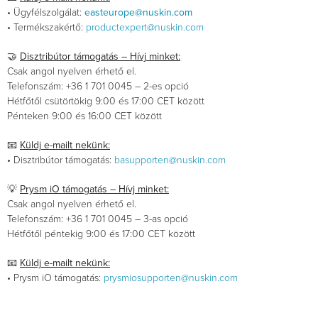
• Ügyfélszolgálat:
easteurope@nuskin.com
• Termékszakértő:
productexpert@nuskin.com
🤝
Disztribútor támogatás – Hívj minket:
Csak angol nyelven érhető el.
Telefonszám: +36 1 701 0045 – 2-es opció
Hétfőtől csütörtökig 9:00 és 17:00 CET között
Pénteken 9:00 és 16:00 CET között
📧
Küldj e-mailt nekünk:
• Disztribútor támogatás:
basupporten@nuskin.com
💡
Prysm iO támogatás – Hívj minket:
Csak angol nyelven érhető el.
Telefonszám: +36 1 701 0045 – 3-as opció
Hétfőtől péntekig 9:00 és 17:00 CET között
📧
Küldj e-mailt nekünk:
• Prysm iO támogatás:
prysmiosupporten@nuskin.com