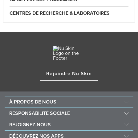
CENTRES DE RECHERCHE & LABORATOIRES
Rejoindre Nu Skin
À PROPOS DE NOUS
Au sujet de Nu Skin
RESPONSABILITÉ SOCIALE
Offres d’emploi
Nourish the Children
REJOIGNEZ-NOUS
One Global Voice
Force for Good
Pourquoi Nu Skin
DÉCOUVREZ NOS APPS