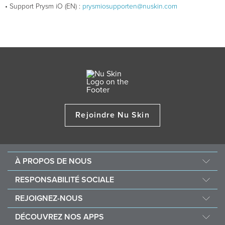
• Support Prysm iO (EN) :
prysmiosupporten@nuskin.com
Rejoindre Nu Skin
À PROPOS DE NOUS
Au sujet de Nu Skin
RESPONSABILITÉ SOCIALE
Offres d’emploi
Nourish the Children
REJOIGNEZ-NOUS
Force for Good
Pourquoi Nu Skin
DÉCOUVREZ NOS APPS
Acheter et faire un don Vitameal