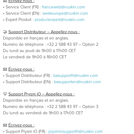
📧
Écrivez-nous :
• Service Client (FR) :
franceweb@nuskin.com
• Service Client (EN) :
westeurope@nuskin.com
• Expert Produit :
productexpert@nuskin.com
🤝
Support Distributeur – Appellez-nous :
Disponible en français et en anglais.
Numéro de téléphone : +32 2 588 43 97 – Option 2
Du lundi au jeudi de 9h00 à 17h00 CET
Le vendredi de 9h00 à 16h00 CET
📧
Écrivez-nous :
• Support Distributeur (FR) :
basupportfr@nuskin.com
• Support Distributeur (EN) :
basupporten@nuskin.com
💡
Support Prysm iO – Appellez-nous :
Disponible en français et en anglais.
Numéro de téléphone : +32 2 588 43 97 – Option 3
Du lundi au vendredi de 9h00 à 17h00 CET
📧
Écrivez-nous :
• Support Prysm iO (FR) :
prysmiosupportfr@nuskin.com