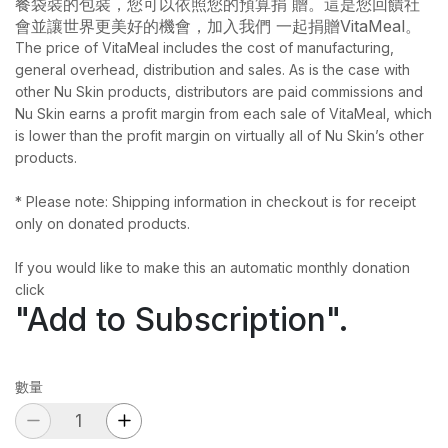
餐袋裝的包裝，您可以依照您的預算捐 贈。這是您回饋社
會並讓世界更美好的機會，加入我們 一起捐贈VitaMeal。
The price of VitaMeal includes the cost of manufacturing,
general overhead, distribution and sales. As is the case with
other Nu Skin products, distributors are paid commissions and
Nu Skin earns a profit margin from each sale of VitaMeal, which
is lower than the profit margin on virtually all of Nu Skin’s other
products.
* Please note: Shipping information in checkout is for receipt
only on donated products.
If you would like to make this an automatic monthly donation
click
"Add to Subscription".
數量