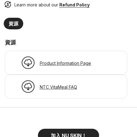
Learn more about our
Refund Policy
資源
資源
Product Information Page
NTC VitaMeal FAQ
加入 NU SKIN！