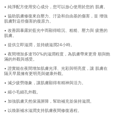
• 純淨配方使用安心成分，您可以放心使用於您的 肌膚。
• 協助肌膚修復來自壓力、汙染和自由基的傷害，並 增強
肌膚對這些傷害的復原力。
• 改善因暴露於藍光中而顯得暗沉、粗糙、壓力與 疲憊的
肌膚。
• 提供立即滋潤，並持續滋潤24小時。
• 夜間增加多達150%的滋潤程度，為肌膚帶來更滑 順與飽
滿的外觀與感受。
• 證實能在夜間增加肌膚光澤、光彩與明亮度，讓 肌膚在
隔天早晨擁有更明亮與健康外觀。
• 減少疲勞徵象，讓肌膚顯得有精神與活力。
• 縮小毛細孔外觀。
• 加強肌膚天然保濕屏障，幫助補充並保持滋潤。
• 以煥新補水滋潤支持肌膚夜間修復過程。