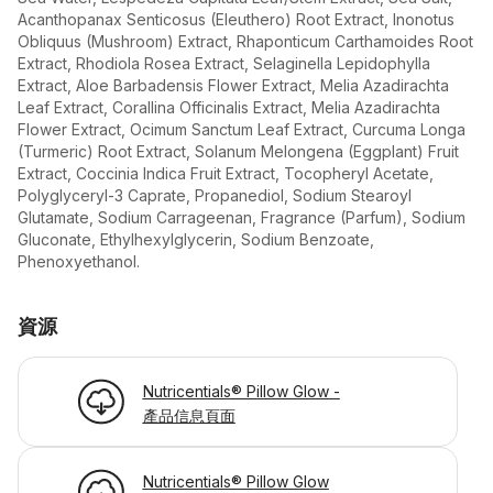
Acanthopanax Senticosus (Eleuthero) Root Extract, Inonotus
Obliquus (Mushroom) Extract, Rhaponticum Carthamoides Root
Extract, Rhodiola Rosea Extract, Selaginella Lepidophylla
Extract, Aloe Barbadensis Flower Extract, Melia Azadirachta
Leaf Extract, Corallina Officinalis Extract, Melia Azadirachta
Flower Extract, Ocimum Sanctum Leaf Extract, Curcuma Longa
(Turmeric) Root Extract, Solanum Melongena (Eggplant) Fruit
Extract, Coccinia Indica Fruit Extract, Tocopheryl Acetate,
Polyglyceryl-3 Caprate, Propanediol, Sodium Stearoyl
Glutamate, Sodium Carrageenan, Fragrance (Parfum), Sodium
Gluconate, Ethylhexylglycerin, Sodium Benzoate,
Phenoxyethanol.
資源
Nutricentials® Pillow Glow -
產品信息頁面
Nutricentials® Pillow Glow