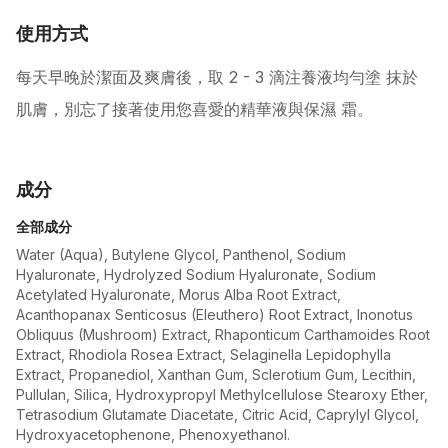
使用方式
每天早晚於潔面及爽膚後，取 2 - 3 滴注養液均勻塗 抹於
肌膚，別忘了接著使用您喜愛的精華液與保濕 霜。
成分
全部成分
Water (Aqua), Butylene Glycol, Panthenol, Sodium
Hyaluronate, Hydrolyzed Sodium Hyaluronate, Sodium
Acetylated Hyaluronate, Morus Alba Root Extract,
Acanthopanax Senticosus (Eleuthero) Root Extract, Inonotus
Obliquus (Mushroom) Extract, Rhaponticum Carthamoides Root
Extract, Rhodiola Rosea Extract, Selaginella Lepidophylla
Extract, Propanediol, Xanthan Gum, Sclerotium Gum, Lecithin,
Pullulan, Silica, Hydroxypropyl Methylcellulose Stearoxy Ether,
Tetrasodium Glutamate Diacetate, Citric Acid, Caprylyl Glycol,
Hydroxyacetophenone, Phenoxyethanol.