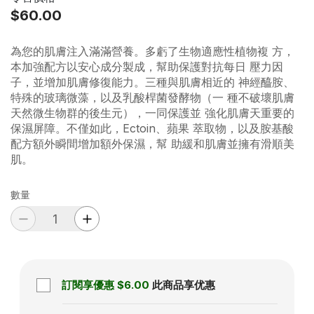
$60.00
為您的肌膚注入滿滿營養。多虧了生物適應性植物複 方，
本加強配方以安心成分製成，幫助保護對抗每日 壓力因
子，並增加肌膚修復能力。三種與肌膚相近的 神經醯胺、
特殊的玻璃微藻，以及乳酸桿菌發酵物（一 種不破壞肌膚
天然微生物群的後生元），一同保護並 強化肌膚天重要的
保濕屏障。不僅如此，Ectoin、蘋果 萃取物，以及胺基酸
配方額外瞬間增加額外保濕，幫 助緩和肌膚並擁有滑順美
肌。
數量
訂閱享優惠
$6.00
此商品享优惠
Subscription disabled