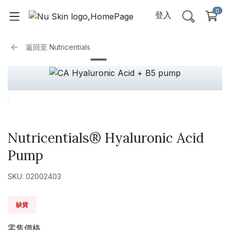
0
登入
返回至
Nutricentials
Nutricentials® Hyaluronic Acid
Pump
SKU: 02002403
缺貨
零售價格