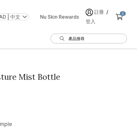
註冊
/
0
AD | 中文
Nu Skin Rewards
登入
ture Mist Bottle
ample