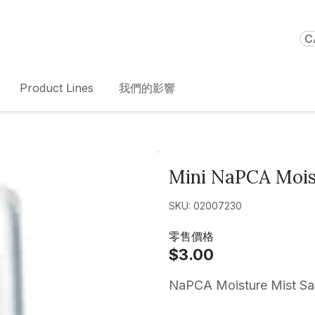
C
Product Lines
我們的影響
Mini NaPCA Mois
SKU: 02007230
零售價格
$3.00
NaPCA Moisture Mist S