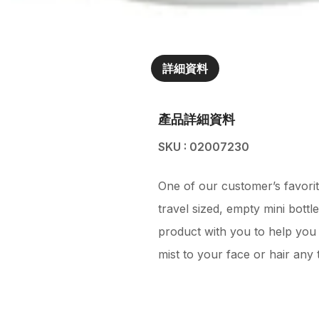
詳細資料
產品詳細資料
SKU : 02007230
One of our customer’s favori
travel sized, empty mini bottl
product with you to help you
mist to your face or hair any