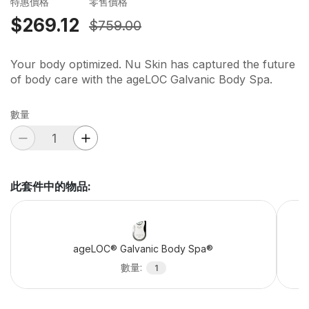
特惠價格
零售價格
$269.12
$759.00
Your body optimized. Nu Skin has captured the future
of body care with the ageLOC Galvanic Body Spa.
數量
此套件中的物品
:
ageLOC® Galvanic Body Spa®
數量
:
1