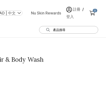
註冊
/
0
AD | 中文
Nu Skin Rewards
登入
ir & Body Wash