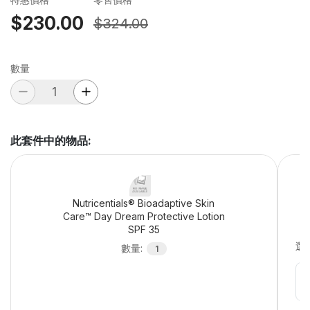
$230.00
$324.00
數量
此套件中的物品
:
Nutricentials® Bioadaptive Skin
Care™ Day Dream Protective Lotion
SPF 35
選
數量
:
1