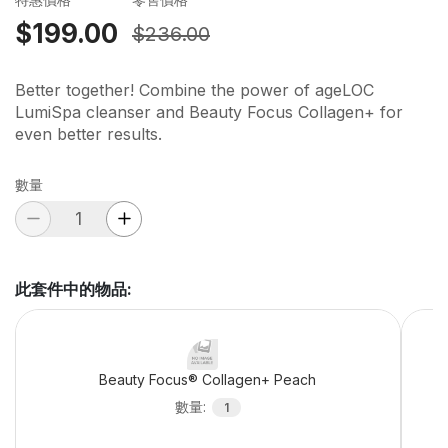
$199.00
$236.00
Better together! Combine the power of ageLOC
LumiSpa cleanser and Beauty Focus Collagen+ for
even better results.
數量
此套件中的物品
:
Beauty Focus® Collagen+ Peach
數量
:
1