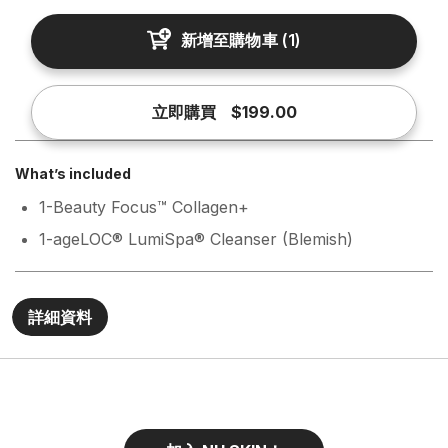
新增至購物車
(
1
)
立即購買
$199.00
What’s included
1-Beauty Focus™ Collagen+
1-ageLOC® LumiSpa® Cleanser (Blemish)
詳細資料