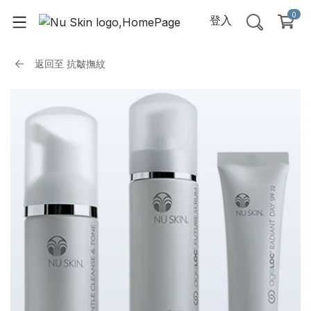
0
登入
返回至
抗皺撫紋