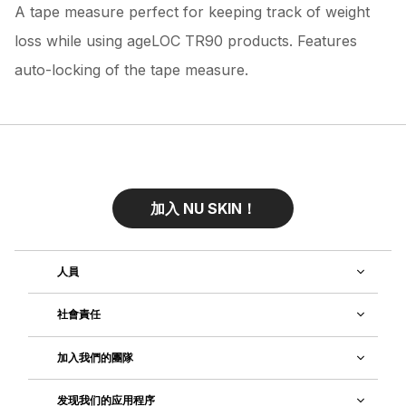
A tape measure perfect for keeping track of weight
loss while using ageLOC TR90 products. Features
auto-locking of the tape measure.
加入 NU SKIN！
人員
社會責任
加入我們的團隊
发现我们的应用程序