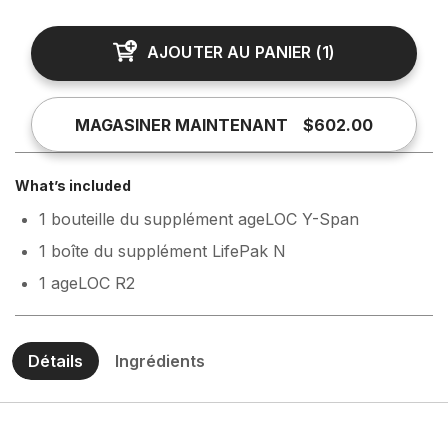
AJOUTER AU PANIER
(
1
)
MAGASINER MAINTENANT
$602.00
What’s included
1 bouteille du supplément ageLOC Y-Span
1 boîte du supplément LifePak N
1 ageLOC R2
Détails
Ingrédients