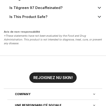
Is Tēgreen 97 Decaffeinated?
Is This Product Safe?
Avis de non-responsabilité
*These statements have not been evaluated by the Food and Drug
Administration. This product is not intended to diagnose, treat, cure, or prevent
any disease.
REJOIGNEZ NU SKIN!
COMPANY
UNE RESPONSABILITÉ SOCIALE