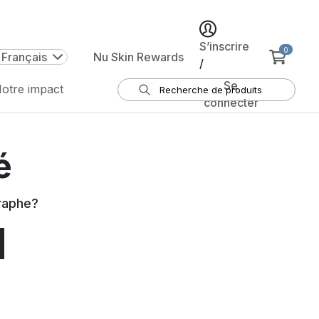
S’inscrire
0
 Français
Nu Skin Rewards
/
Se
otre impact
connecter
é
raphe
?