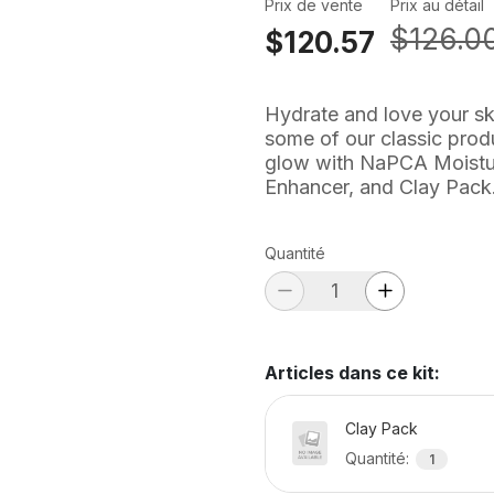
Prix de vente
Prix au détail
$126.0
$120.57
Hydrate and love your ski
some of our classic produ
glow with NaPCA Moistu
Enhancer, and Clay Pack
Quantité
Articles dans ce kit
:
Clay Pack
Quantité
:
1