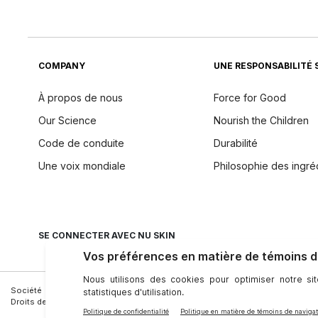
COMPANY
UNE RESPONSABILITÉ 
À propos de nous
Force for Good
Our Science
Nourish the Children
Code de conduite
Durabilité
Une voix mondiale
Philosophie des ingré
SE CONNECTER AVEC NU SKIN
Société
|
Juridique
|
Conditions D’utilisation
|
Personne-Ressource
|
Confide
Droits des personnes concernées
|