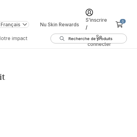
S’inscrire
0
 Français
Nu Skin Rewards
/
Se
otre impact
connecter
it