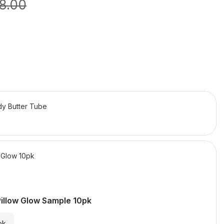
8.00
y Butter Tube
w Glow 10pk
Pillow Glow Sample 10pk
pk