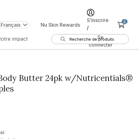
S’inscrire
0
 Français
Nu Skin Rewards
/
Se
otre impact
connecter
ody Butter 24pk w/Nutricentials®
ples
ail