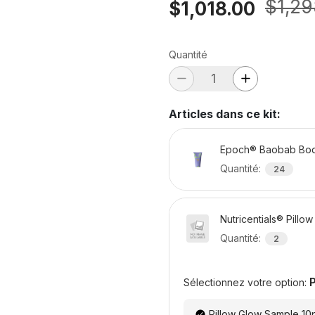
$1,29
$1,018.00
Quantité
Articles dans ce kit
:
Epoch® Baobab Bod
Quantité
:
24
Nutricentials® Pillo
Quantité
:
2
Sélectionnez votre option:
Pillow Glow Sample 10