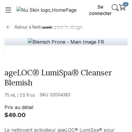
0
Se
connecter
Retour à
Nettoyants pour le visage
ageLOC® LumiSpa® Cleanser
Blemish
SKU: 02004383
75 mL / 2.5 fl oz
Prix au détail
$49.00
Le nettoyant activateur ageLOC® LumiSpa® pour