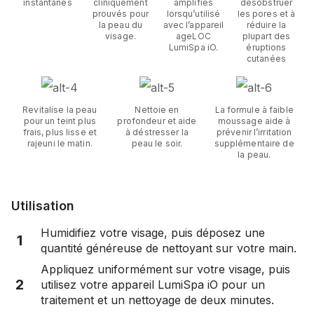
instantanés
cliniquement
amplifiés
désobstruer
prouvés pour
lorsqu’utilisé
les pores et à
la peau du
avec l’appareil
réduire la
visage.
ageLOC
plupart des
LumiSpa iO.
éruptions
cutanées
Revitalise la peau
Nettoie en
La formule à faible
pour un teint plus
profondeur et aide
moussage aide à
frais, plus lisse et
à déstresser la
prévenir l’irritation
rajeuni le matin.
peau le soir.
supplémentaire de
la peau.
Utilisation
Humidifiez votre visage, puis déposez une
1
quantité généreuse de nettoyant sur votre main.
Appliquez uniformément sur votre visage, puis
2
utilisez votre appareil LumiSpa iO pour un
traitement et un nettoyage de deux minutes.