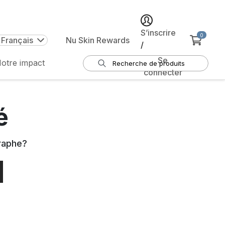
S’inscrire
0
 Français
Nu Skin Rewards
/
Se
otre impact
connecter
é
raphe
?