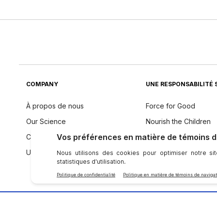
COMPANY
UNE RESPONSABILITÉ 
À propos de nous
Force for Good
Our Science
Nourish the Children
Code de conduite
Durabilité
Une voix mondiale
Philosophie des ingré
SE CONNECTER AVEC NU SKIN