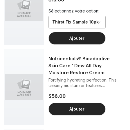
Sélectionnez votre option:
Thirst Fix Sample 10pk
Ajouter
Nutricentials® Bioadaptive
Skin Care™ Dew All Day
Moisture Restore Cream
Fortifying hydrating perfection. This
creamy moisturizer features
bioadaptive botanicals to help your skin
$56.00
bounce back and become more
resilient to life’s daily stressors, while
other worry-free ingredients soothe,
Ajouter
soften, and visibly smooth skin,
providing all-day moisture to keep your
skin at its best.