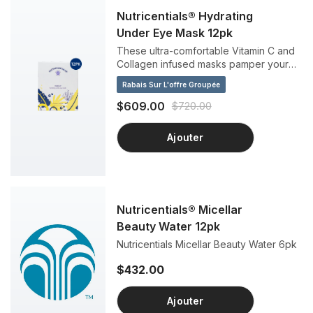
Nutricentials® Hydrating
Under Eye Mask 12pk
These ultra-comfortable Vitamin C and
Collagen infused masks pamper your
delicate under-eyes to help you start
Rabais Sur L'offre Groupée
the day looking wide awake.
$609.00
$720.00
Ajouter
Nutricentials® Micellar
Beauty Water 12pk
Nutricentials Micellar Beauty Water 6pk
$432.00
Ajouter