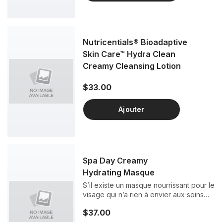
Nutricentials® Bioadaptive
Skin Care™ Hydra Clean
Creamy Cleansing Lotion
$33.00
Ajouter
Spa Day Creamy
Hydrating Masque
S’il existe un masque nourrissant pour le
visage qui n’a rien à envier aux soins
prodigués pendant une journée au spa,
$37.00
c’est bien celui-ci. La formule de Spa