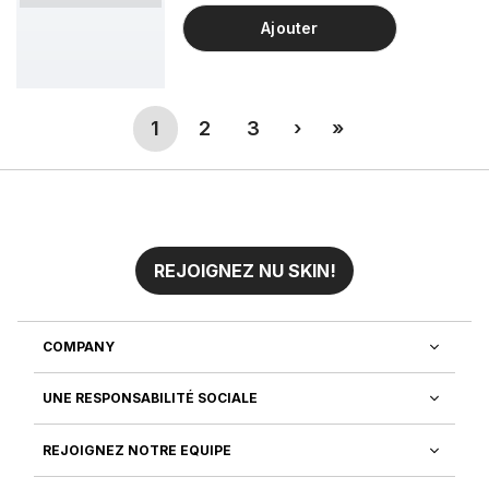
Day permet en effet de maintenir
l’hydratation de la peau, pour un aspect
Ajouter
frais.
(current)
Next
Last
1
2
3
›
»
REJOIGNEZ NU SKIN!
COMPANY
UNE RESPONSABILITÉ SOCIALE
REJOIGNEZ NOTRE EQUIPE