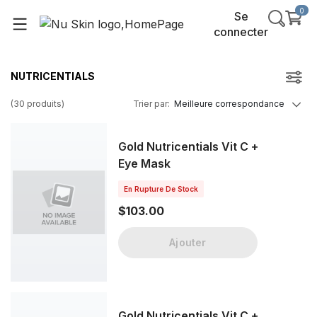
0
Se
connecter
NUTRICENTIALS
(
30
produits
)
Trier par
:
Meilleure correspondance
Gold Nutricentials Vit C +
Eye Mask
En Rupture De Stock
$103.00
Ajouter
Gold Nutricentials Vit C +