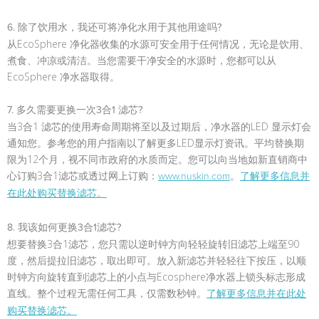
6. 除了饮用水，我还可将净化水用于其他用途吗?
从EcoSphere 净化器收集的水源可安全用于任何情况，无论是饮用、
煮食、冲凉或清洁。当您需要干净安全的水源时，您都可以从
EcoSphere 净水器取得。
7. 多久需要更换一次3合1 滤芯?
当3合1 滤芯的使用寿命周期将至以及过期后，净水器的LED 显示灯会
通知您。参考您的用户指南以了解更多LED显示灯资讯。平均替换期
限为12个月，视不同市政府的水质而定。您可以向当地如新直销商中
心订购3合1滤芯或透过网上订购：
。
www.nuskin.com
了解更多信息并
在此处购买替换滤芯。
8. 我该如何更换3合1滤芯?
想要替换3合1滤芯，您只需以逆时钟方向轻轻旋转旧滤芯上端至90
度，然后提拉旧滤芯，取出即可。放入新滤芯并轻轻往下按压，以顺
时钟方向旋转直到滤芯上的小点与Ecosphere净水器上锁头标志形成
直线。整个过程无需任何工具，仅需数秒钟。
了解更多信息并在此处
购买替换滤芯。