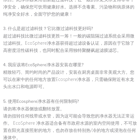
净安全，确保您可饮用健康好水。选择不含毒素、污染物和病原体的
纯净安全好水，全面守护您的健康！
3. 什么是超过滤科技？它比微过滤科技更好吗?
超过滤科技比微过滤科技更胜一筹！一般的碳阻隔过滤系统会采用微
过滤科技。EcoSphere净水器获得超过滤设备认证，原因在于它除了
高密度活性碳科技，也同时配合采用独特聚醚砜超滤膜滤芯。
4. 我应该将EcoSphere净水器安装在哪里?
精致轻巧、简约时尚的产品设计，安装在厨房桌面非常美观大方。您
可以在家中的任何地方放置Ecosphere净水器，只需确保附近有水龙
头出水口和电源即可。
5. 使用Ecosphere净水器有任何限制吗?
请勿将净水器侧放或翻转放置。
请勿扭转任何线带或水管，因为这可能会导致您的净水器无法正常运
作。 EcoSphere 净水器适合备有市政府水源的室内空间使用，不可放
置在阳光直接照射的地方，也勿存放在特别热/冷的地方或浸泡在任何
液体中。