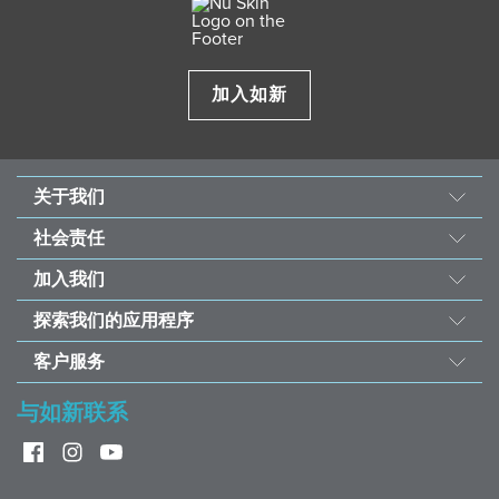
加入如新
关于我们
我们的故事
社会责任
使命与愿景
善的力量
加入我们
经营团队
东南亚儿童心脏基金会
机会
资料来源
探索我们的应用程序
永续发展计划
荣誉榜
投资者
如新Vera®护肤咨询
受饥儿滋养计划
客户服务
全球之声
如新Stela和如新Connect
联络我们
与如新联系
如新欢庆40周年
ageLOC® TRME®
帮助
常见问题
赢家奖品兑换