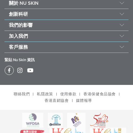
關於 NU SKIN
Nu Skin 誕生
創新科研
關於如新
產品科研
我們的影響
大事紀
Nu Skin 全球抗衰老科研顧問團
善的力量基金會
就是愛得獎
加入我們
6S 品質措施
可持續發展
經營團隊
加入 Nu Skin
PHARMANEX® 產品理念
客戶服務
受飢兒滋養計劃
工作機會
自動訂貨計劃
ageLOC® 科學
如新快訊
關愛社會
緊貼 Nu Skin 資訊
銷售績效計劃
極地植萃主義
媒體報導
Nu Skin Vera®
Prysm iO
家用美容儀保修條款及細則
Nu Skin Stela & Nu Skin Connect
Prysm iO 商機
產品停售 / 缺貨通知
規範專區
聯絡我們
私隱政策
使用條款
香港保健食品協會
物流政策； 退貨退款政策、更換政策及未領取/ 未能送達產
品的政策
香港直銷協會
媒體報導
Office
管理我的帳戶
管理自動購貨計劃
我的最愛