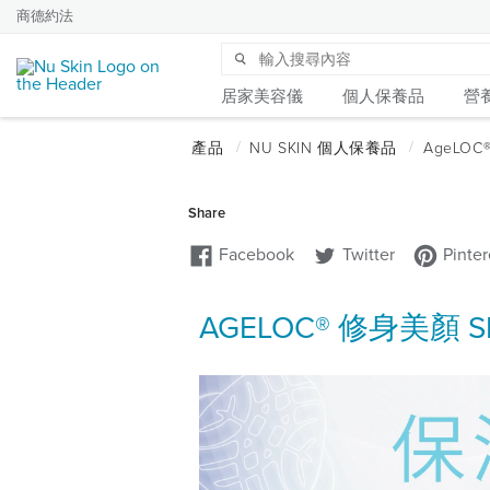
商德約法
居家美容儀
個人保養品
營
AGELOC® 修身美顏 S