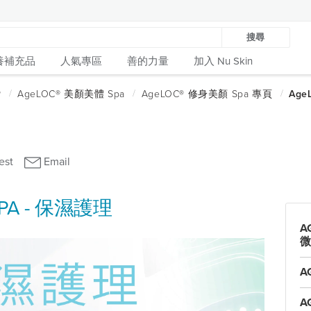
搜尋
養補充品
人氣專區
善的力量
加入 Nu Skin
PA - 保濕護理
A
微
A
A