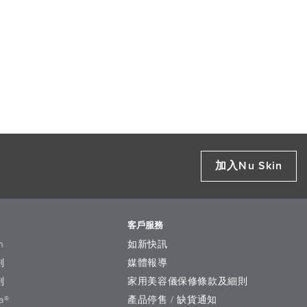
加入Nu Skin
客戶服務
n
如新快訊
劃
媒體報導
劃
家用美容儀保修條款及細則
a®
產品停售 / 缺貨通知