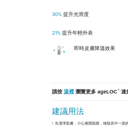
30%
提升光滑度
21%
提升年輕外表
即時皮膚降溫效果
®
這裡
請按
瀏覽更多 ageLOC
速
建議用法
1. 先潔淨肌膚，小心展開面膜，移除其中一面