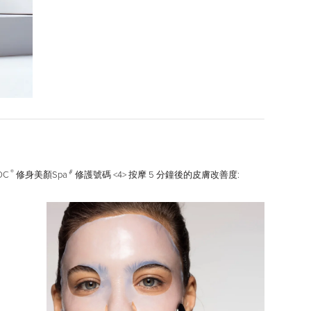
®
#
OC
修身美顏Spa
修護號碼 <4> 按摩 5 分鐘後的皮膚改善度: