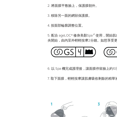
2. 將面膜平敷臉上，保護膜朝外。
3. 移除另一面的網狀保護膜。
4. 按面部輪廓調整位置。
#
5. 配合 ageLOC® 修身美顏Spa
使用，開始肌
央開始，由內至外輕輕按摩2分鐘。如想享受更
6. 以 Spa 機完成護理後，讓面膜停留臉上約10
7. 取下面膜，輕輕按摩讓肌膚吸收剩餘的精