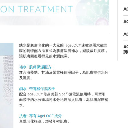
A
A
A
缺水是肌膚老化的一大元凶! ageLOC® 速效深層水磁面
A
膜的獨特配方滋養並為肌膚深層補水，減淡歲月痕跡，
護
讓肌膚回復看得見的水潤飽滿。
補水 · 肌膚保濕配方
糅合海藻糖、甘油及帶電極保濕因子，為肌膚提供水分
及滋養。
鎖水 · 帶電極保濕因子
#
配合 ageLOC® 修身美顏 Spa
微電流使用時，可牽引
面膜中的水分磁場將水分迅速深入肌膚，為肌膚深層補
水。
®
抗老 · 專有 AgeLOC
成分
直擊老化根源，煥發年輕肌膚。