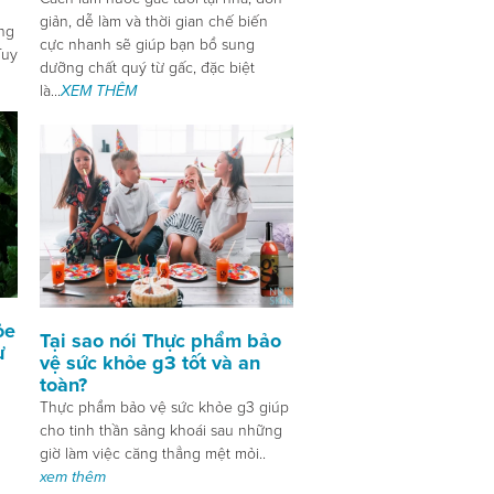
giản, dễ làm và thời gian chế biến
ng
cực nhanh sẽ giúp bạn bổ sung
Tuy
dưỡng chất quý từ gấc, đặc biệt
là...
XEM THÊM
ỏe
Tại sao nói Thực phẩm bảo
ừ
vệ sức khỏe g3 tốt và an
toàn?
Thực phẩm bảo vệ sức khỏe g3 giúp
cho tinh thần sảng khoái sau những
giờ làm việc căng thẳng mệt mỏi..
xem thêm