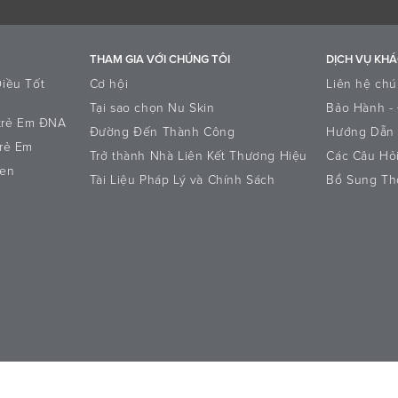
THAM GIA VỚI CHÚNG TÔI
DỊCH VỤ KH
iều Tốt
Cơ hội
Liên hệ chú
Tại sao chọn Nu Skin
Bảo Hành - 
 trẻ Em ĐNA
Đường Đến Thành Công
Hướng Dẫn 
rẻ Em
Trở thành Nhà Liên Kết Thương Hiệu
Các Câu Hỏ
een
Tài Liệu Pháp Lý và Chính Sách
Bổ Sung Th
DỤNG
Danh Tiếng
Chính Sách Bảo Mật Thông Tin
Quyền của chủ