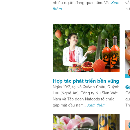
nhiều người đang quan tâm. Và...
Xem
vẫ
thêm
nư
Hợp tác phát triển bền vững
G
Ngày 19/2, tại xã Quỳnh Châu, Quỳnh
Lưu (Nghệ An), Công ty Nu Skin Việt
Gấ
Nam và Tập đoàn Nafoods tổ chức
qu
gặp mặt đầu năm...
Xem thêm
Th