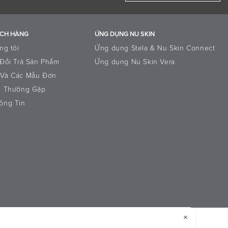
ÁCH HÀNG
ỨNG DỤNG NU SKIN
ng tôi
Ứng dụng Stela & Nu Skin Connect
Đổi Trả Sản Phẩm
Ứng dụng Nu Skin Vera
Và Các Mẫu Đơn
i Thường Gặp
ông Tin
 thể dữ liệu