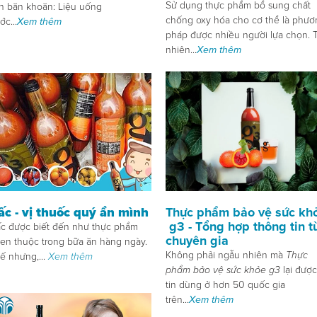
Sử dụng thực phẩm bổ sung chất
n băn khoăn: Liệu uống
chống oxy hóa cho cơ thể là phươ
ớc...
Xem thêm
pháp được nhiều người lựa chọn. 
nhiên...
Xem thêm
Thực phẩm bảo vệ sức kh
ấc - vị thuốc quý ẩn mình
g3 - Tổng hợp thông tin t
c được biết đến như thực phẩm
chuyên gia
en thuộc trong bữa ăn hàng ngày.
Không phải ngẫu nhiên mà
Thực
ế nhưng,...
Xem thêm
phẩm bảo vệ sức khỏe g3
lại được
tin dùng ở hơn 50 quốc gia
trên...
Xem thêm