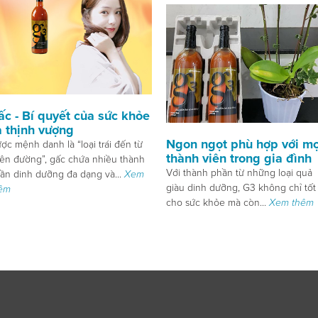
ấc - Bí quyết của sức khỏe
à thịnh vượng
Ngon ngọt phù hợp với mọ
ợc mệnh danh là “loại trái đến từ
thành viên trong gia đình
iên đường”, gấc chứa nhiều thành
Với thành phần từ những loại quả
ần dinh dưỡng đa dạng và...
Xem
giàu dinh dưỡng, G3 không chỉ tốt
êm
cho sức khỏe mà còn...
Xem thêm