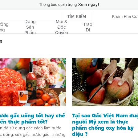
Thông báo quan trọng
Xem ngay!
Khám Phá Cơ
TÌM KIẾM
Dòng
Mới &
ưỡng
Trao
Sản
Độc
ung
Đi
Phẩm
Quyền
Tại sao Gấc Việt Nam đư
ước gấc uống tốt hay chế
người Mỹ xem là thực
iến thực phẩm tốt?
phẩm chống oxy hóa kỳ
n đã sử dụng các cách làm nước
diệu ?
c uống: sữa gấc, nước gấc ...nhưng