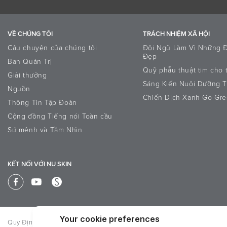
VỀ CHÚNG TÔI
TRÁCH NHIỆM XÃ HỘI
Câu chuyện của chúng tôi
Đội Ngũ Làm Vì Những Đ
Đẹp
Ban Quản Trị
Quỹ phẫu thuật tim cho
Giải thưởng
Sáng Kiến Nuôi Dưỡng T
Nguồn
Chiến Dịch Xanh Go Gr
Thông Tin Tập Đoàn
Cộng đồng Tiếng nói Toàn cầu
Sứ mệnh và Tầm Nhìn
KẾT NỐI VỚI NU SKIN
Quy Định & Chính Sách
Global Privacy Notice
ĐIỀU KHOẢN SỬ 