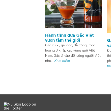
Hành trình đưa Gấc Việt
vươn tầm thế giới
G
v
Gấc xù xì, gai góc, dễ trồng, mọc
hoang ở khắp các vùng quê Việt
Đư
Nam. Gấc đi vào đời sống người Việt
th
như...
Xem thêm
ph
th