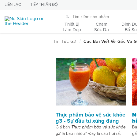
LIÊN LẠC
TIẾP THỊ ẤN ĐỘ
Thiết Bị
Chăm
Dinh D
Làm Đẹp
Sóc Da
Bổ S
Thực phẩm bảo vệ sức khỏe
N
g3 - Sự đầu tư xứng đáng
b
Giá bán
Thực phẩm bảo vệ sức khỏe
Bạ
g3
là bao nhiêu? Đây là câu hỏi rất
gấ