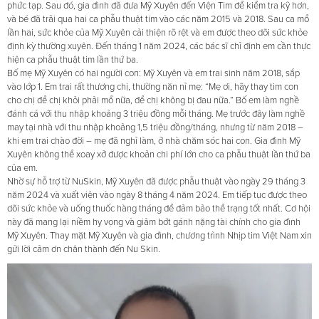
phức tạp. Sau đó, gia đình đã đưa Mỹ Xuyên đến Viện Tim để kiểm tra kỹ hơn,
và bé đã trải qua hai ca phẫu thuật tim vào các năm 2015 và 2018. Sau ca mổ
lần hai, sức khỏe của Mỹ Xuyên cải thiện rõ rệt và em được theo dõi sức khỏe
định kỳ thường xuyên. Đến tháng 1 năm 2024, các bác sĩ chỉ định em cần thực
hiện ca phẫu thuật tim lần thứ ba.
Bố mẹ Mỹ Xuyên có hai người con: Mỹ Xuyên và em trai sinh năm 2018, sắp
vào lớp 1. Em trai rất thương chị, thường năn nỉ mẹ: “Mẹ ơi, hãy thay tim con
cho chị để chị khỏi phải mổ nữa, để chị không bị đau nữa.” Bố em làm nghề
đánh cá với thu nhập khoảng 3 triệu đồng mỗi tháng. Mẹ trước đây làm nghề
may tại nhà với thu nhập khoảng 1,5 triệu đồng/tháng, nhưng từ năm 2018 –
khi em trai chào đời – mẹ đã nghỉ làm, ở nhà chăm sóc hai con. Gia đình Mỹ
Xuyên không thể xoay xở được khoản chi phí lớn cho ca phẫu thuật lần thứ ba
của em.
Nhờ sự hỗ trợ từ NuSkin, Mỹ Xuyên đã được phẫu thuật vào ngày 29 tháng 3
năm 2024 và xuất viện vào ngày 8 tháng 4 năm 2024. Em tiếp tục được theo
dõi sức khỏe và uống thuốc hàng tháng để đảm bảo thể trạng tốt nhất. Cơ hội
này đã mang lại niềm hy vọng và giảm bớt gánh nặng tài chính cho gia đình
Mỹ Xuyên. Thay mặt Mỹ Xuyên và gia đình, chương trình Nhịp tim Việt Nam xin
gửi lời cảm ơn chân thành đến Nu Skin.