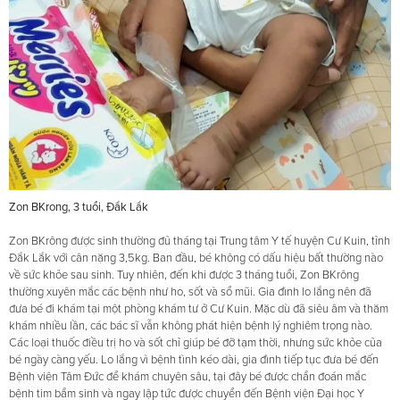
Zon BKrong, 3 tuổi, Đắk Lắk
Zon BKrông được sinh thường đủ tháng tại Trung tâm Y tế huyện Cư Kuin, tỉnh
Đắk Lắk với cân nặng 3,5kg. Ban đầu, bé không có dấu hiệu bất thường nào
về sức khỏe sau sinh. Tuy nhiên, đến khi được 3 tháng tuổi, Zon BKrông
thường xuyên mắc các bệnh như ho, sốt và sổ mũi. Gia đình lo lắng nên đã
đưa bé đi khám tại một phòng khám tư ở Cư Kuin. Mặc dù đã siêu âm và thăm
khám nhiều lần, các bác sĩ vẫn không phát hiện bệnh lý nghiêm trọng nào.
Các loại thuốc điều trị ho và sốt chỉ giúp bé đỡ tạm thời, nhưng sức khỏe của
bé ngày càng yếu. Lo lắng vì bệnh tình kéo dài, gia đình tiếp tục đưa bé đến
Bệnh viện Tâm Đức để khám chuyên sâu, tại đây bé được chẩn đoán mắc
bệnh tim bẩm sinh và ngay lập tức được chuyển đến Bệnh viện Đại học Y