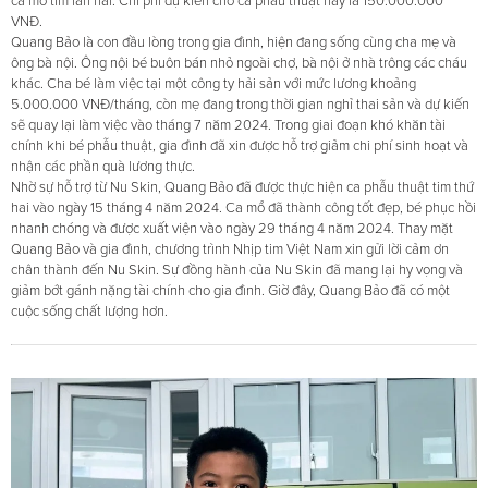
ca mổ tim lần hai. Chi phí dự kiến cho ca phẫu thuật này là 150.000.000
VNĐ.
Quang Bảo là con đầu lòng trong gia đình, hiện đang sống cùng cha mẹ và
ông bà nội. Ông nội bé buôn bán nhỏ ngoài chợ, bà nội ở nhà trông các cháu
khác. Cha bé làm việc tại một công ty hải sản với mức lương khoảng
5.000.000 VNĐ/tháng, còn mẹ đang trong thời gian nghỉ thai sản và dự kiến
sẽ quay lại làm việc vào tháng 7 năm 2024. Trong giai đoạn khó khăn tài
chính khi bé phẫu thuật, gia đình đã xin được hỗ trợ giảm chi phí sinh hoạt và
nhận các phần quà lương thực.
Nhờ sự hỗ trợ từ Nu Skin, Quang Bảo đã được thực hiện ca phẫu thuật tim thứ
hai vào ngày 15 tháng 4 năm 2024. Ca mổ đã thành công tốt đẹp, bé phục hồi
nhanh chóng và được xuất viện vào ngày 29 tháng 4 năm 2024. Thay mặt
Quang Bảo và gia đình, chương trình Nhịp tim Việt Nam xin gửi lời cảm ơn
chân thành đến Nu Skin. Sự đồng hành của Nu Skin đã mang lại hy vọng và
giảm bớt gánh nặng tài chính cho gia đình. Giờ đây, Quang Bảo đã có một
cuộc sống chất lượng hơn.