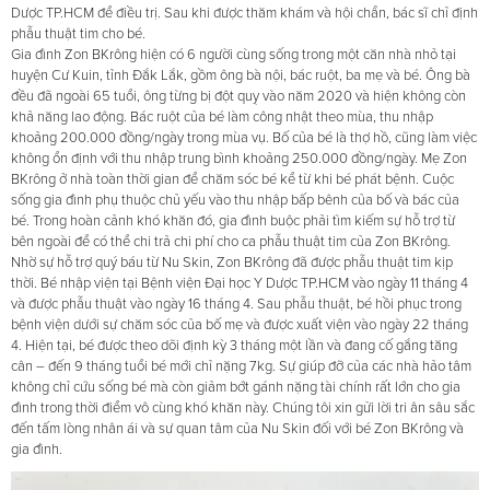
Dược TP.HCM để điều trị. Sau khi được thăm khám và hội chẩn, bác sĩ chỉ định
phẫu thuật tim cho bé.
Gia đình Zon BKrông hiện có 6 người cùng sống trong một căn nhà nhỏ tại
huyện Cư Kuin, tỉnh Đắk Lắk, gồm ông bà nội, bác ruột, ba mẹ và bé. Ông bà
đều đã ngoài 65 tuổi, ông từng bị đột quỵ vào năm 2020 và hiện không còn
khả năng lao động. Bác ruột của bé làm công nhật theo mùa, thu nhập
khoảng 200.000 đồng/ngày trong mùa vụ. Bố của bé là thợ hồ, cũng làm việc
không ổn định với thu nhập trung bình khoảng 250.000 đồng/ngày. Mẹ Zon
BKrông ở nhà toàn thời gian để chăm sóc bé kể từ khi bé phát bệnh. Cuộc
sống gia đình phụ thuộc chủ yếu vào thu nhập bấp bênh của bố và bác của
bé. Trong hoàn cảnh khó khăn đó, gia đình buộc phải tìm kiếm sự hỗ trợ từ
bên ngoài để có thể chi trả chi phí cho ca phẫu thuật tim của Zon BKrông.
Nhờ sự hỗ trợ quý báu từ Nu Skin, Zon BKrông đã được phẫu thuật tim kịp
thời. Bé nhập viện tại Bệnh viện Đại học Y Dược TP.HCM vào ngày 11 tháng 4
và được phẫu thuật vào ngày 16 tháng 4. Sau phẫu thuật, bé hồi phục trong
bệnh viện dưới sự chăm sóc của bố mẹ và được xuất viện vào ngày 22 tháng
4. Hiện tại, bé được theo dõi định kỳ 3 tháng một lần và đang cố gắng tăng
cân – đến 9 tháng tuổi bé mới chỉ nặng 7kg. Sự giúp đỡ của các nhà hảo tâm
không chỉ cứu sống bé mà còn giảm bớt gánh nặng tài chính rất lớn cho gia
đình trong thời điểm vô cùng khó khăn này. Chúng tôi xin gửi lời tri ân sâu sắc
đến tấm lòng nhân ái và sự quan tâm của Nu Skin đối với bé Zon BKrông và
gia đình.