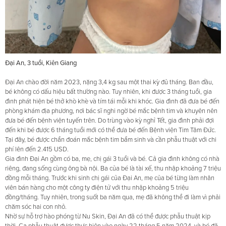
Đại An, 3 tuổi, Kiên Giang
Đại An chào đời năm 2023, nặng 3,4 kg sau một thai kỳ đủ tháng. Ban đầu,
bé không có dấu hiệu bất thường nào. Tuy nhiên, khi được 3 tháng tuổi, gia
đình phát hiện bé thở khò khè và tím tái mỗi khi khóc. Gia đình đã đưa bé đến
phòng khám địa phương, nơi bác sĩ nghi ngờ bé mắc bệnh tim và khuyên nên
đưa bé đến bệnh viện tuyến trên. Do trùng vào kỳ nghỉ Tết, gia đình phải đợi
đến khi bé được 6 tháng tuổi mới có thể đưa bé đến Bệnh viện Tim Tâm Đức.
Tại đây, bé được chẩn đoán mắc bệnh tim bẩm sinh và cần phẫu thuật với chi
phí lên đến 2.415 USD.
Gia đình Đại An gồm có ba, mẹ, chị gái 3 tuổi và bé. Cả gia đình không có nhà
riêng, đang sống cùng ông bà nội. Ba của bé là tài xế, thu nhập khoảng 7 triệu
đồng mỗi tháng. Trước khi sinh chị gái của Đại An, mẹ của bé từng làm nhân
viên bán hàng cho một công ty điện tử với thu nhập khoảng 5 triệu
đồng/tháng. Tuy nhiên, trong suốt ba năm qua, mẹ đã không thể đi làm vì phải
chăm sóc hai con nhỏ.
Nhờ sự hỗ trợ hào phóng từ Nu Skin, Đại An đã có thể được phẫu thuật kịp