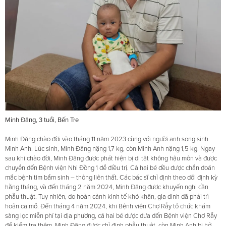
Minh Đăng, 3 tuổi, Bến Tre
Minh Đăng chào đời vào tháng 11 năm 2023 cùng với người anh song sinh
Minh Anh. Lúc sinh, Minh Đăng nặng 1,7 kg, còn Minh Anh nặng 1,5 kg. Ngay
sau khi chào đời, Minh Đăng được phát hiện bị dị tật không hậu môn và được
chuyển đến Bệnh viện Nhi Đồng 1 để điều trị. Cả hai bé đều được chẩn đoán
mắc bệnh tim bẩm sinh – thông liên thất. Các bác sĩ chỉ định theo dõi định kỳ
hằng tháng, và đến tháng 2 năm 2024, Minh Đăng được khuyến nghị cần
phẫu thuật. Tuy nhiên, do hoàn cảnh kinh tế khó khăn, gia đình đã phải trì
hoãn ca mổ. Đến tháng 4 năm 2024, khi Bệnh viện Chợ Rẫy tổ chức khám
sàng lọc miễn phí tại địa phương, cả hai bé được đưa đến Bệnh viện Chợ Rẫy
để kiểm tra thêm. Minh Đăng được chỉ định phẫu thuật, còn Minh Anh bị hở