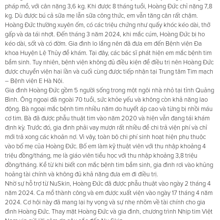
pháp mổ, với cân nặng 3,6 kg. Khi được 8 tháng tuổi, Hoàng Đức chỉ nặng 7,8
kg. Dù được bú cả sữa mẹ lẫn sữa công thức, em vẫn tăng cân rất chậm.
Hoàng Đức thường xuyên ốm, có các triệu chứng như quấy khóc kéo dài, thở
gấp và da tái nhợt. Đến tháng 3 năm 2024, khi mắc cúm, Hoàng Đức bị ho
kéo dài, sốt và có đờm. Gia đình lo lắng nên đã đưa em đến Bệnh viện Đa
khoa Huyện Lệ Thủy để khám. Tại đây, các bác sĩ phát hiện em mắc bệnh tim
bẩm sinh. Tuy nhiên, bệnh viện không đủ điều kiện để điều trị nên Hoàng Đức
được chuyển viện hai lần và cuối cùng được tiếp nhận tại Trung tâm Tim mạch
– Bệnh viện E Hà Nội.
Gia đình Hoàng Đức gồm 5 người sống trong một ngôi nhà nhỏ tại tỉnh Quảng
Bình. Ông ngoại đã ngoài 70 tuổi, sức khỏe yếu và không còn khả năng lao
động. Bà ngoại mắc bệnh tim nhiều năm do huyết áp cao và từng bị nhồi máu
cơ tim. Bà đã được phẫu thuật tim vào năm 2020 và hiện vẫn đang tái khám
định kỳ. Trước đó, gia đình phải vay mượn rất nhiều để chi trả viện phí và chỉ
mới trả xong các khoản nợ. Vì vậy, toàn bộ chi phí sinh hoạt hiện phụ thuộc
vào bố mẹ của Hoàng Đức. Bố em làm kỹ thuật viên với thu nhập khoảng 4
triệu đồng/tháng, mẹ là giáo viên tiểu học với thu nhập khoảng 3,8 triệu
đồng/tháng. Kể từ khi biết con mắc bệnh tim bẩm sinh, gia đình rơi vào khủng
hoảng tài chính và không đủ khả năng đưa em đi điều trị.
Nhờ sự hỗ trợ từ NuSkin, Hoàng Đức đã được phẫu thuật vào ngày 2 tháng 4
năm 2024. Ca mổ thành công và em được xuất viện vào ngày 17 tháng 4 năm
2024. Cơ hội này đã mang lại hy vọng và sự nhẹ nhõm về tài chính cho gia
đình Hoàng Đức. Thay mặt Hoàng Đức và gia đình, chương trình Nhịp tim Việt