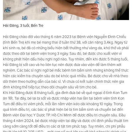
Hải Đăng, 3 tuổi, Bến Tre
Hải Đăng chào đời vào tháng 6 năm 2023 tại Bệnh viện Nguyễn Đình Chiểu
(tỉnh Bến Tre) khi mẹ bé mang thai ở tuần thứ 38, với cân nặng 3,4kg. Ngay từ
khi sinh ra, bé đã có những biểu hiện bất thường như vàng da, khó thở và phải
được theo dõi tại bệnh viện trong 3 ngày. Sau đó, bé được cho xuất viện vì
không phát hiện dấu hiệu nghi ngờ nào. Tuy nhiên, đến khi được 5 tháng tuổi,
Hải Đăng bị sốt cao và ho liên tục nên được đưa vào viện để làm thêm xét
nghiệm. Các bác sĩ nghi ngờ bé mắc bệnh tim bẩm sinh nhưng không thể thực
hiện các kiểm tra chuyên sâu do bé khóc quá nhiều. Bé được cho về nhà theo
dõi thêm theo hướng dẫn của bác sĩ. Vì chưa có kết luận chính thức nên gia
đình không thể tiếp tục theo dõi chuyên sâu về tim cho bé.
Khi Hải Đăng được 8 tháng tuổi, gia đình đưa bé về quê ngoại ở tỉnh Kon Tum
ăn Tết. Tại đây, bé lại bị sốt và được nhập viện hai lần tại bệnh viện tỉnh Kon
Tum để điều trị viêm phổi, mỗi lần nằm viện kéo dài khoảng 10 ngày. Trong
quá trình điều trị, các bác sĩ phát hiện bé bị tim bẩm sinh và chuyển bé đến
Bệnh viện Đại học Y Dược TP. Hồ Chí Minh để được điều trị chuyên sâu. Đầu
tháng 4 năm 2024, bé được nhập viện tại đây và được chỉ định phẫu thuật tim
càng sớm càng tốt để điều trị các dị tật tim phức tạp. Tuy nhiên, chi phí phẫu
thuật lên tới 10.205 USD – một con số quá lớn so với khả năng tài chính của