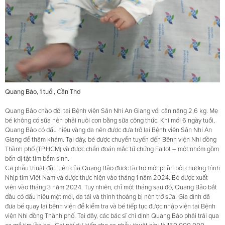
Quang Bảo, 1 tuổi, Cần Thơ
Quang Bảo chào đời tại Bệnh viện Sản Nhi An Giang với cân nặng 2,6 kg. Mẹ
bé không có sữa nên phải nuôi con bằng sữa công thức. Khi mới 6 ngày tuổi,
Quang Bảo có dấu hiệu vàng da nên được đưa trở lại Bệnh viện Sản Nhi An
Giang để thăm khám. Tại đây, bé được chuyển tuyến đến Bệnh viện Nhi đồng
Thành phố (TP.HCM) và được chẩn đoán mắc tứ chứng Fallot – một nhóm gồm
bốn dị tật tim bẩm sinh.
Ca phẫu thuật đầu tiên của Quang Bảo được tài trợ một phần bởi chương trình
Nhịp tim Việt Nam và được thực hiện vào tháng 1 năm 2024. Bé được xuất
viện vào tháng 3 năm 2024. Tuy nhiên, chỉ một tháng sau đó, Quang Bảo bắt
đầu có dấu hiệu mệt mỏi, da tái và thỉnh thoảng bị nôn trớ sữa. Gia đình đã
đưa bé quay lại bệnh viện để kiểm tra và bé tiếp tục được nhập viện tại Bệnh
viện Nhi đồng Thành phố. Tại đây, các bác sĩ chỉ định Quang Bảo phải trải qua