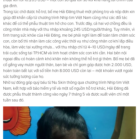
gia đình.
Trong lúc chờ được hỗ trợ, bố mẹ Hải Đăng thuê một phòng trọ và nộp đơn xin
giúp đỡ khẩn cấp từ chương trình Nhịp tim Việt Nam cũng như các đối tác
khác để có thể phẫu thuật tim hở cho con. Trước đây, cả hai vợ chồng đều là
công nhân nhà máy với thu nhập khoảng 245 USD/người/tháng. Tuy nhiên, vì
tình trạng sức khỏe của Hải Đăng, mẹ bé phải nghỉ làm để toàn tâm chăm sóc
con, còn bố thì nhận làm các công việc thời vụ như công nhân cơ khí lắp điều
hòa, làm việc tại xưởng nhựa... với thu nhập chỉ từ 4–10 USD/ngày để trang
trải cuộc sống tại TP.HCM và linh hoạt chăm sóc con khi cần. Hai bên nội
ngoại đều có hoàn cảnh khó khăn nên không thể hỗ trợ gì thêm. Bố mẹ bé đã
cố gắng vay mượn người thân, bạn bè và chỉ gom góp được hơn 2.000 USD,
hoàn toàn bất lực với số tiền hơn 8.000 USD còn lại – một khoản vượt ngoài
sức tưởng tượng của họ.
Nhờ sự đóng góp quý báu từ Nu Skin thông qua chương trình Nhịp tim Việt
Nam, kết hợp với bảo hiểm y tế và một số nguồn hỗ trợ khác, Hải Đăng đã
được phẫu thuật thành công vào ngày 7 tháng 5 và được xuất viện chỉ một
tuần sau đó.