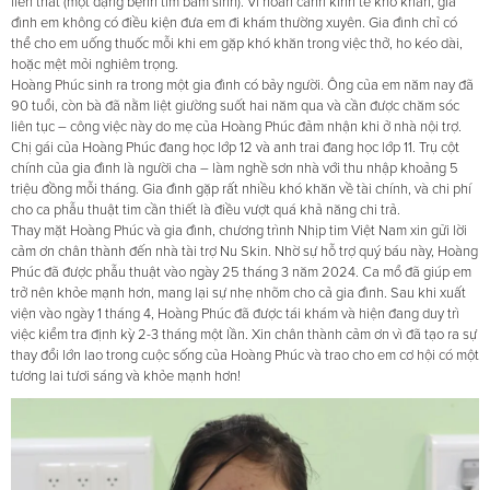
liên thất (một dạng bệnh tim bẩm sinh). Vì hoàn cảnh kinh tế khó khăn, gia
đình em không có điều kiện đưa em đi khám thường xuyên. Gia đình chỉ có
thể cho em uống thuốc mỗi khi em gặp khó khăn trong việc thở, ho kéo dài,
hoặc mệt mỏi nghiêm trọng.
Hoàng Phúc sinh ra trong một gia đình có bảy người. Ông của em năm nay đã
90 tuổi, còn bà đã nằm liệt giường suốt hai năm qua và cần được chăm sóc
liên tục – công việc này do mẹ của Hoàng Phúc đảm nhận khi ở nhà nội trợ.
Chị gái của Hoàng Phúc đang học lớp 12 và anh trai đang học lớp 11. Trụ cột
chính của gia đình là người cha – làm nghề sơn nhà với thu nhập khoảng 5
triệu đồng mỗi tháng. Gia đình gặp rất nhiều khó khăn về tài chính, và chi phí
cho ca phẫu thuật tim cần thiết là điều vượt quá khả năng chi trả.
Thay mặt Hoàng Phúc và gia đình, chương trình Nhịp tim Việt Nam xin gửi lời
cảm ơn chân thành đến nhà tài trợ Nu Skin. Nhờ sự hỗ trợ quý báu này, Hoàng
Phúc đã được phẫu thuật vào ngày 25 tháng 3 năm 2024. Ca mổ đã giúp em
trở nên khỏe mạnh hơn, mang lại sự nhẹ nhõm cho cả gia đình. Sau khi xuất
viện vào ngày 1 tháng 4, Hoàng Phúc đã được tái khám và hiện đang duy trì
việc kiểm tra định kỳ 2-3 tháng một lần. Xin chân thành cảm ơn vì đã tạo ra sự
thay đổi lớn lao trong cuộc sống của Hoàng Phúc và trao cho em cơ hội có một
tương lai tươi sáng và khỏe mạnh hơn!