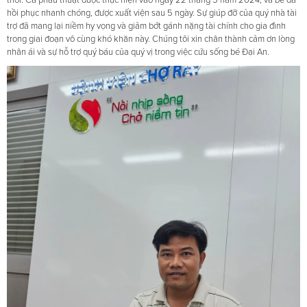
thời. Ca phẫu thuật được thực hiện vào ngày 22 tháng 5 năm 2024, và bé đã
hồi phục nhanh chóng, được xuất viện sau 5 ngày. Sự giúp đỡ của quý nhà tài
trợ đã mang lại niềm hy vọng và giảm bớt gánh nặng tài chính cho gia đình
trong giai đoạn vô cùng khó khăn này. Chúng tôi xin chân thành cảm ơn lòng
nhân ái và sự hỗ trợ quý báu của quý vị trong việc cứu sống bé Đại An.