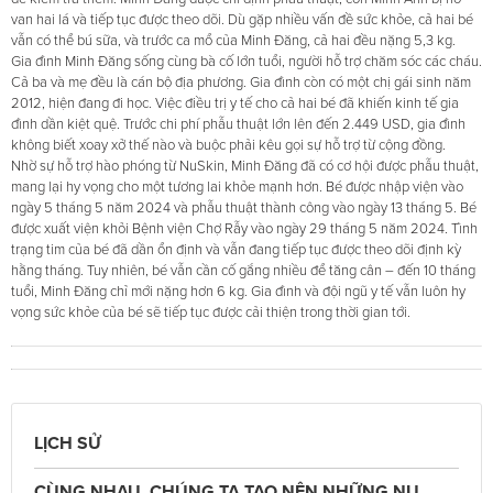
van hai lá và tiếp tục được theo dõi. Dù gặp nhiều vấn đề sức khỏe, cả hai bé
vẫn có thể bú sữa, và trước ca mổ của Minh Đăng, cả hai đều nặng 5,3 kg.
Gia đình Minh Đăng sống cùng bà cố lớn tuổi, người hỗ trợ chăm sóc các cháu.
Cả ba và mẹ đều là cán bộ địa phương. Gia đình còn có một chị gái sinh năm
2012, hiện đang đi học. Việc điều trị y tế cho cả hai bé đã khiến kinh tế gia
đình dần kiệt quệ. Trước chi phí phẫu thuật lớn lên đến 2.449 USD, gia đình
không biết xoay xở thế nào và buộc phải kêu gọi sự hỗ trợ từ cộng đồng.
Nhờ sự hỗ trợ hào phóng từ NuSkin, Minh Đăng đã có cơ hội được phẫu thuật,
mang lại hy vọng cho một tương lai khỏe mạnh hơn. Bé được nhập viện vào
ngày 5 tháng 5 năm 2024 và phẫu thuật thành công vào ngày 13 tháng 5. Bé
được xuất viện khỏi Bệnh viện Chợ Rẫy vào ngày 29 tháng 5 năm 2024. Tình
trạng tim của bé đã dần ổn định và vẫn đang tiếp tục được theo dõi định kỳ
hằng tháng. Tuy nhiên, bé vẫn cần cố gắng nhiều để tăng cân – đến 10 tháng
tuổi, Minh Đăng chỉ mới nặng hơn 6 kg. Gia đình và đội ngũ y tế vẫn luôn hy
vọng sức khỏe của bé sẽ tiếp tục được cải thiện trong thời gian tới.
LỊCH SỬ
CÙNG NHAU, CHÚNG TA TẠO NÊN NHỮNG NỤ