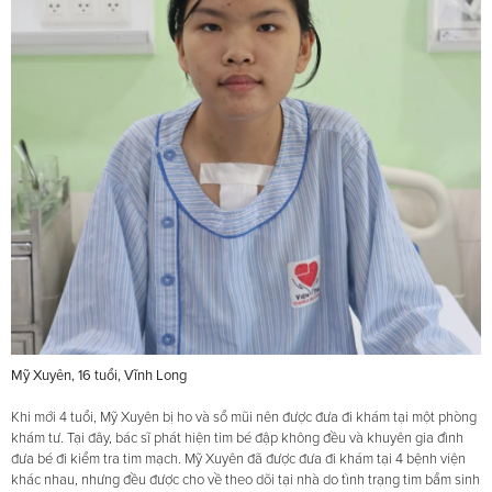
Mỹ Xuyên, 16 tuổi, Vĩnh Long
Khi mới 4 tuổi, Mỹ Xuyên bị ho và sổ mũi nên được đưa đi khám tại một phòng
khám tư. Tại đây, bác sĩ phát hiện tim bé đập không đều và khuyên gia đình
đưa bé đi kiểm tra tim mạch. Mỹ Xuyên đã được đưa đi khám tại 4 bệnh viện
khác nhau, nhưng đều được cho về theo dõi tại nhà do tình trạng tim bẩm sinh