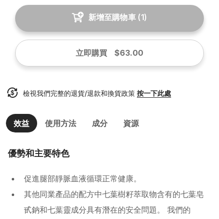
新增至購物車
(
1
)
立即購買
$63.00
檢視我們完整的退貨/退款和換貨政策
按一下此處
效益
使用方法
成分
資源
優勢和主要特色
促進腿部靜脈血液循環正常健康。
其他同業產品的配方中七葉樹籽萃取物含有的七葉皂
甙鈉和七葉靈成分具有潛在的安全問題。 我們的