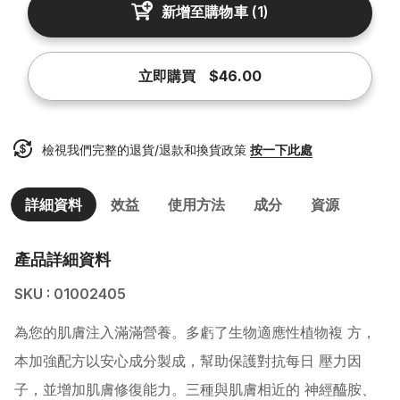
新增至購物車
(
1
)
立即購買
$46.00
檢視我們完整的退貨/退款和換貨政策
按一下此處
詳細資料
效益
使用方法
成分
資源
產品詳細資料
SKU : 01002405
為您的肌膚注入滿滿營養。多虧了生物適應性植物複 方，
本加強配方以安心成分製成，幫助保護對抗每日 壓力因
子，並增加肌膚修復能力。三種與肌膚相近的 神經醯胺、