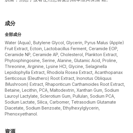
成分
全部成分
Water (Aqua), Butylene Glycol, Glycerin, Pyrus Malus (Apple)
Fruit Extract, Ectoin, Lactobacillus Ferment, Ceramide EOP,
Ceramide NP, Ceramide AP, Cholesterol, Plankton Extract,
Phytosphingosine, Serine, Alanine, Glutamic Acid, Proline,
Threonine, Arginine, Lysine HCl, Glycine, Selaginella
Lepidophylla Extract, Rhodiola Rosea Extract, Acanthopanax
Senticosus (Eleuthero) Root Extract, Inonotus Obliquus
(Mushroom) Extract, Rhaponticum Carthamoides Root Extract,
Betaine, Lecithin, PCA, Maltodextrin, Xanthan Gum, Sodium
Lauroyl Lactylate, Sclerotium Gum, Pullulan, Sodium PCA,
Sodium Lactate, Silica, Carbomer, Tetrasodium Glutamate
Diacetate, Sodium Benzoate, Ethylhexylglycerin,
Phenoxyethanol.
資源