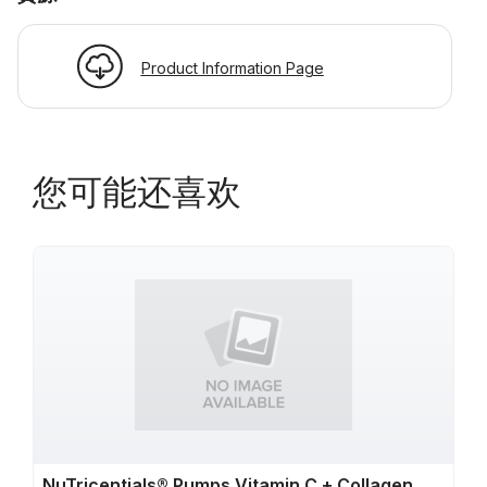
Product Information Page
您可能还喜欢
NuTricentials® Pumps Vitamin C + Collagen