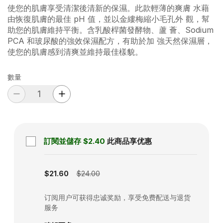
使您的肌膚享受清潔後清新的保濕。此款輕薄的爽膚 水藉
由恢復肌膚的最佳 pH 值，並以金縷梅縮小毛孔外 觀，幫
助您的肌膚維持平衡。含乳酸桿菌發酵物、蘆 薈、Sodium
PCA 和玻尿酸的強效保濕配方，有助於加 強天然保濕層，
使您的肌膚感到清爽並維持最佳樣貌。
數量
訂閱並儲存
$2.40
此商品享优惠
Subscription disabled
$21.60
$24.00
订阅用户可获得忠诚奖励，享受免费配送与退货
服务