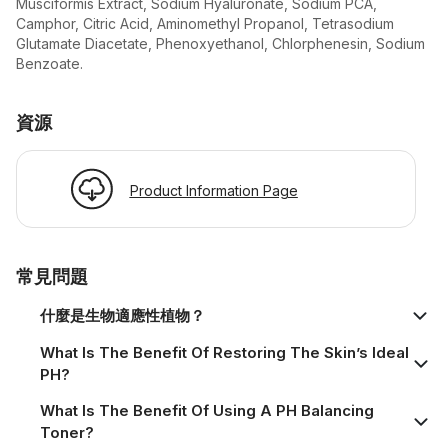
Musciformis Extract, Sodium Hyaluronate, Sodium PCA,
Camphor, Citric Acid, Aminomethyl Propanol, Tetrasodium
Glutamate Diacetate, Phenoxyethanol, Chlorphenesin, Sodium
Benzoate.
資源
Product Information Page
常見問題
什麼是生物適應性植物？
What Is The Benefit Of Restoring The Skin’s Ideal
PH?
What Is The Benefit Of Using A PH Balancing
Toner?