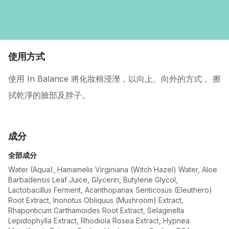
使用方式
使用 In Balance 將化妝棉浸溼，以向上、向外的方式， 擦
拭乾淨的臉部及脖子。
成分
全部成分
Water (Aqua), Hamamelis Virginiana (Witch Hazel) Water, Aloe
Barbadensis Leaf Juice, Glycerin, Butylene Glycol,
Lactobacillus Ferment, Acanthopanax Senticosus (Eleuthero)
Root Extract, Inonotus Obliquus (Mushroom) Extract,
Rhaponticum Carthamoides Root Extract, Selaginella
Lepidophylla Extract, Rhodiola Rosea Extract, Hypnea